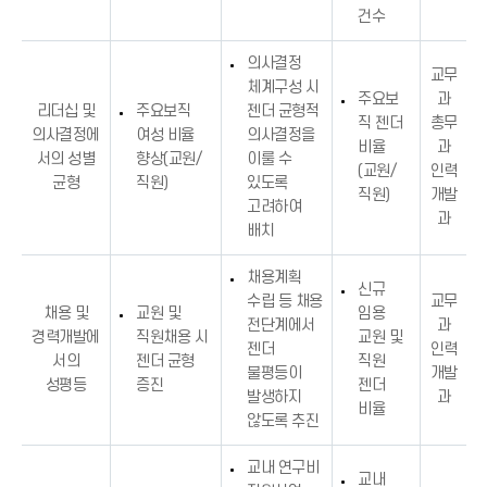
건수
의사결정
교무
체계구성 시
주요보
과
리더십 및
주요보직
젠더 균형적
직 젠더
총무
의사결정에
여성 비율
의사결정을
비율
과
서의 성별
향상(교원/
이룰 수
(교원/
인력
균형
직원)
있도록
직원)
개발
고려하여
과
배치
채용계획
신규
수립 등 채용
교무
채용 및
교원 및
임용
전단계에서
과
경력개발에
직원채용 시
교원 및
젠더
인력
서의
젠더 균형
직원
불평등이
개발
성평등
증진
젠더
발생하지
과
비율
않도록 추진
교내 연구비
교내