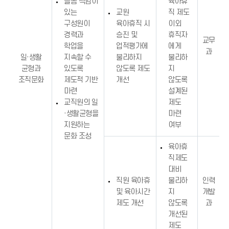
돌봄 책임이
육아휴
있는
교원
직 제도
구성원이
육아휴직 시
이외
경력과
승진 및
휴직자
교무
학업을
업적평가에
에게
과
일·생활
지속할 수
불리하지
불리하
균형과
있도록
않도록 제도
지
조직문화
제도적 기반
개선
않도록
마련
설계된
교직원의 일
제도
·생활균형을
마련
지원하는
여부
문화 조성
육아휴
직제도
대비
직원 육아휴
불리하
인력
및 육아시간
지
개발
제도 개선
않도록
과
개선된
제도