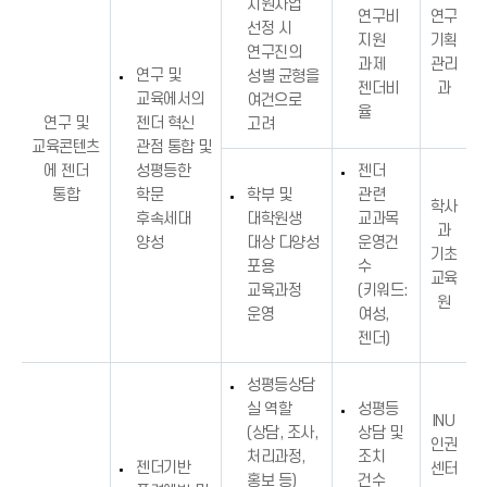
지원사업
연구비
연구
선정 시
지원
기획
연구진의
과제
관리
연구 및
성별 균형을
젠더비
과
교육에서의
여건으로
율
연구 및
젠더 혁신
고려
교육콘텐츠
관점 통합 및
에 젠더
성평등한
젠더
통합
학문
학부 및
관련
학사
후속세대
대학원생
교과목
과
양성
대상 다양성
운영건
기초
포용
수
교육
교육과정
(키워드:
원
운영
여성,
젠더)
성평등상담
실 역할
성평등
INU
(상담, 조사,
상담 및
인권
처리과정,
조치
젠더기반
센터
홍보 등)
건수