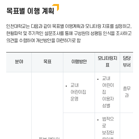
목표별 이행 계획
인천대학교는 다음과 같이 목표별 이행계획과 모니터링 지표를 설정하고,
현황파악 및 주기적인 설문조사를 통해 구성원의 성평등 인식을 조사하고
의견을 수렴하여 개선방안을 마련하기로 함
모니터링지
담당
분야
목표
이행방안
표
부서
교내
교내
어린이
총무
어린이집
집
과
운영
이용자
성별
법적으
로
보장된