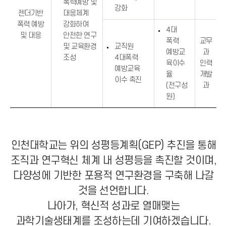
폭력예방 및
강화
젠더기반
대응체계
폭력 예방
강화하여
4대
및 대응
안전한 연구
폭력
교무
및 교육환경
교직원
예방교
과
조성
4대폭력
육이수
인력
예방교육
율
개발
이수 촉진
(전구성
과
원)
인천대학교는 위의 성평등계획(GEP) 추진을 통해
조직과 연구혁신 체계 내 성평등을 촉진할 것이며,
다양성에 기반한 포용적 연구환경을 구축해 나갈
것을 선언합니다.
나아가, 혁신적 성과로 열매맺는
과학기술생태계를 조성하는데 기여하겠습니다.