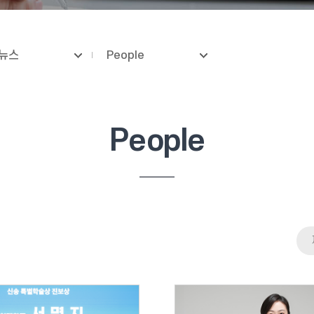
뉴스
People
People