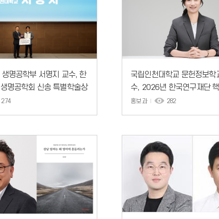
생명공학부 서명지 교수, 한
국립인천대학교 문헌정보학과
생명공학회 신송 특별학술상
수, 2026년 한국연구재단 
상
제 선정
274
홍보과
282