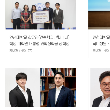
인천대학교 최유진(건축학과, 박사1차)
인천대학교 
학생 대학원 대통령 과학장학금 장학생
국미생물‧
선발
진보상 수
홍보과
270
홍보과