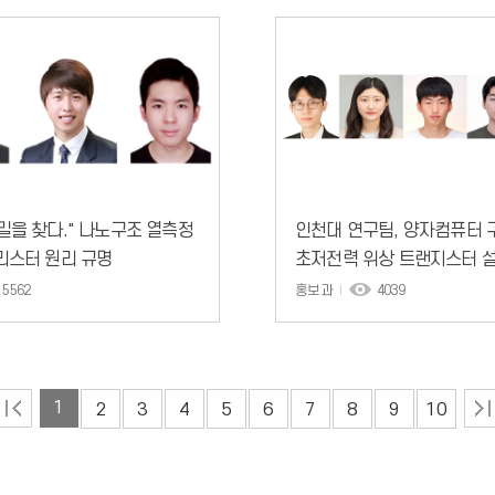
밀을 찾다." 나노구조 열측정
인천대 연구팀, 양자컴퓨터 
리스터 원리 규명
초저전력 위상 트랜지스터 
5562
홍보과
4039
1
2
3
4
5
6
7
8
9
10