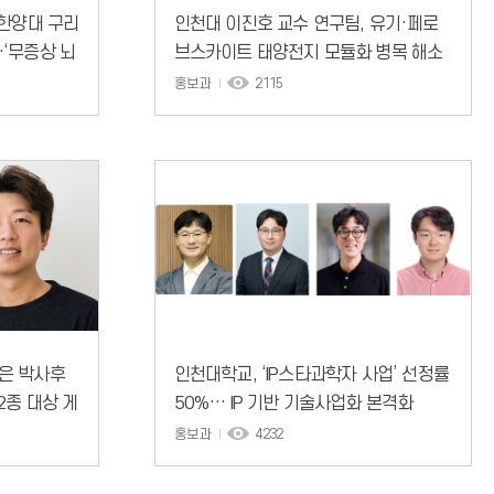
 한양대 구리
인천대 이진호 교수 연구팀, 유기·페로
‘무증상 뇌
브스카이트 태양전지 모듈화 병목 해소
를 위한 셀-투-모듈 격차 줄이는 설계·
홍보과
2115
패터닝·AI 활용 전략 제시
은 박사후
인천대학교, ‘IP스타과학자 사업’ 선정률
2종 대상 게
50%… IP 기반 기술사업화 본격화
 적용 통한
홍보과
4232
시