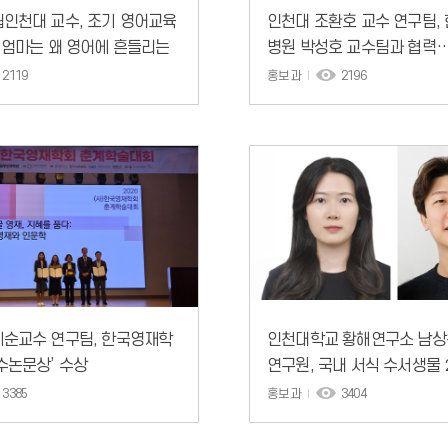
인천대 교수, 조기 영어교육
인천대 조환호 교수 연구팀,
 엄마는 왜 영어에 흔들리는
병원 박성호 교수팀과 협력…
경색’ 자동 탐지 AI 모델 개발
2119
홍보과
2196
기순교수 연구팀, 한국영재학
인천대학교 황해연구소 남상
수논문상’ 수상
연구원, 국내 서식 수서생물 
놈 기반 다차원 오믹스 최초
3385
홍보과
3404
수생태계 영향평가 모델 제