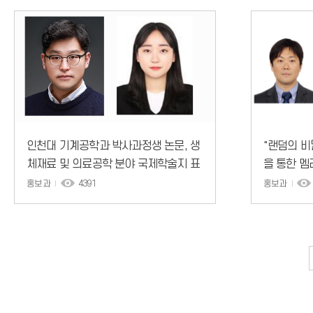
인천대 기계공학과 박사과정생 논문, 생
"랜덤의 비
체재료 및 의료공학 분야 국제학술지 표
을 통한 멤
지 논문 선정
홍보과
4391
홍보과