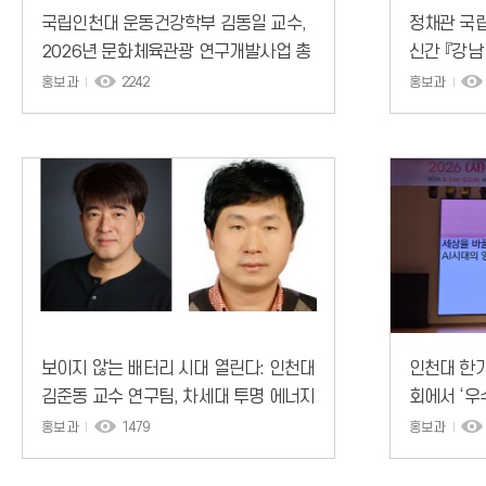
국립인천대 운동건강학부 김동일 교수,
정채관 국립
2026년 문화체육관광 연구개발사업 총
신간 『강남
27억 규모의 신규과제 선정
가』 출간
홍보과
2242
홍보과
보이지 않는 배터리 시대 열린다: 인천대
인천대 한
김준동 교수 연구팀, 차세대 투명 에너지
회에서 ‘우
저장 기술 제시
홍보과
1479
홍보과