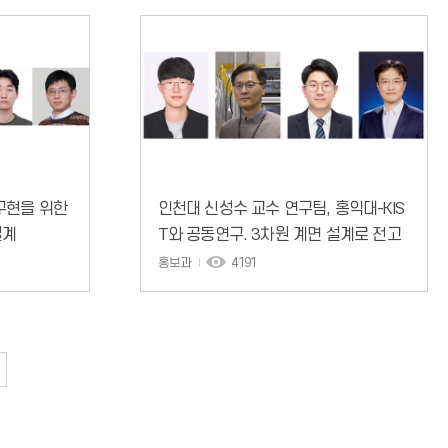
구현을 위한
인천대 신성수 교수 연구팀, 홍익대-KIS
설계
T와 공동연구. 3차원 계면 설계로 전고
체전지 성능 향상 및 장기 안정성 확보.
홍보과
4191
국제저명학술지 ‘Small Structures’ 게
재