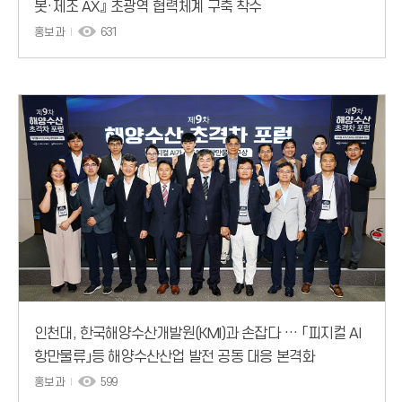
봇·제조 AX』 초광역 협력체계 구축 착수
홍보과
631
인천대, 한국해양수산개발원(KMI)과 손잡다 … 「피지컬 AI
항만물류」등 해양수산산업 발전 공동 대응 본격화
홍보과
599