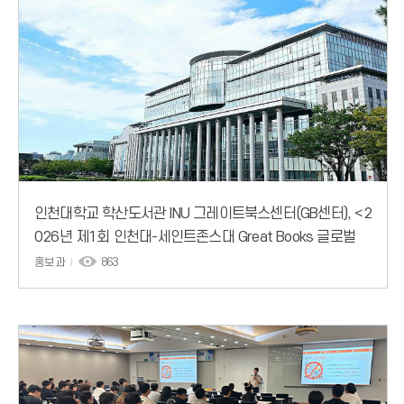
인천대학교 학산도서관 INU 그레이트북스센터(GB센터), <2
026년 제1회 인천대-세인트존스대 Great Books 글로벌
포럼>개최
홍보과
863