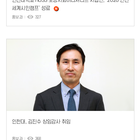
인천대학교 HUSS 포용사회이니셔티브 사업단, ‘2026 인천
세계시민캠프’ 성료
홍보과
327
인천대, 김진수 상임감사 취임
홍보과
368