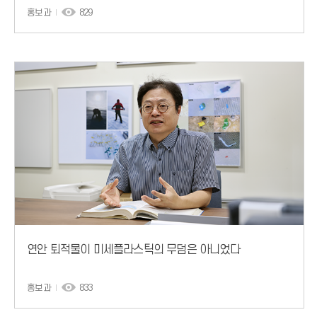
홍보과
829
연안 퇴적물이 미세플라스틱의 무덤은 아니었다
홍보과
833