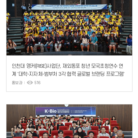
인천대 앵커(RISE)사업단, 재외동포 청년 모국초청연수 연
계 '대학-지자체-범부처 3각 협력 글로벌 브랜딩 프로그램'
성료
홍보과
516