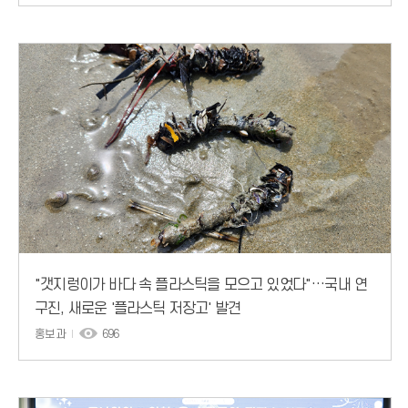
"갯지렁이가 바다 속 플라스틱을 모으고 있었다"…국내 연
구진, 새로운 '플라스틱 저장고' 발견
홍보과
696