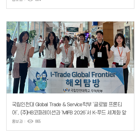
국립인천대 Global Trade & Service학부 ‘글로벌 프론티
어’, (주)HB코퍼레이션과 ‘MIFB 2026’서 K-푸드 세계화 앞
장
홍보과
865