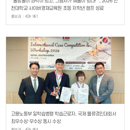
“물방울이 과학이 되고, 그림자가 예술이 되다! ”, 2026 인
천대학교 사이버영재교육원 초등 저학년 캠프 성료
홍보과
951
고용노동부 일학습병행 학습근로자, 국제 물류경진대회서
최우수상·우수상 동시 수상
홍보과
854