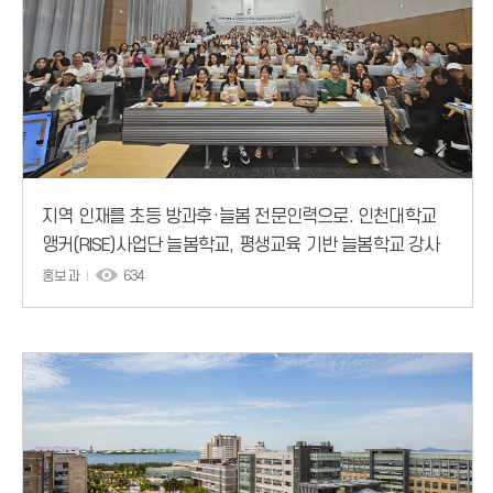
지역 인재를 초등 방과후·늘봄 전문인력으로. 인천대학교
앵커(RISE)사업단 늘봄학교, 평생교육 기반 늘봄학교 강사
양성과정 (1차) 성료
홍보과
634