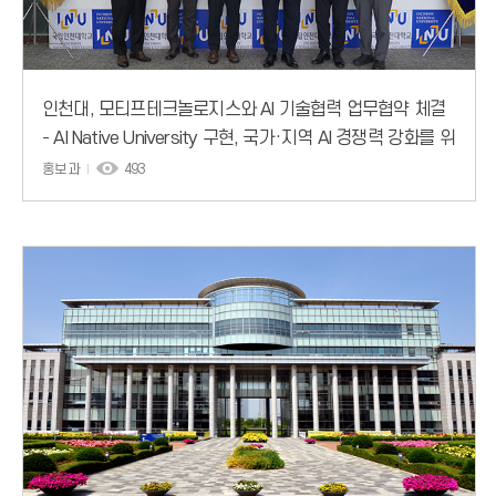
인천대, 모티프테크놀로지스와 AI 기술협력 업무협약 체결
- AI Native University 구현, 국가·지역 AI 경쟁력 강화를 위
한 공동 협력 추진
홍보과
493