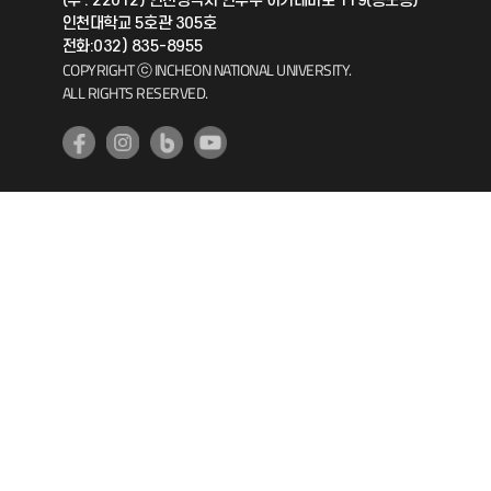
(우 : 22012) 인천광역시 연수구 아카데미로 119(송도동)
인천대학교 5호관 305호
공자아카데미
전화:032) 835-8955
COPYRIGHT ⓒ INCHEON NATIONAL UNIVERSITY.
기초교육원
ALL RIGHTS RESERVED.
공학교육혁신센터
대학생활상담센터
사회봉사센터
생활원
원격지원
인천국제개발협력센터
예비군연대