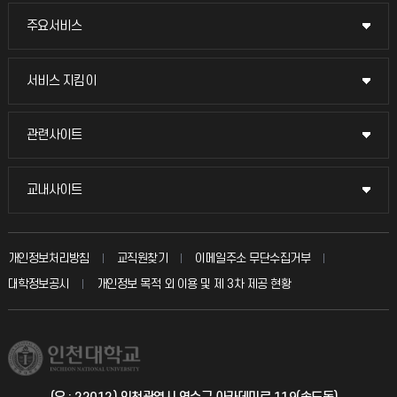
주요서비스
주요서비스
교무회의방송
서비스 지킴이
서비스 지킴이
교수채용
묻고 답하기
관련사이트
관련사이트
시설예약
불친절신고
국방헬프콜
교내사이트
교내사이트
인터넷증명
자주 묻는 질문(FAQ)
발전기금
교수회
입학안내
개인정보처리방침
교직원찾기
이메일주소 무단수집거부
칭찬마당
산학협력단
교육혁신본부
대학정보공시
개인정보 목적 외 이용 및 제 3차 제공 현황
직원채용
학생서비스 지킴이
소비자생활협동조합
국제교류과
취업정보(학생)
총동문회
국제지원과