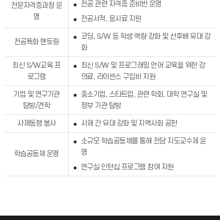
전공 관련 자격증 준비반 운영
전문자격증과정 운
영
전공서적, 응시료 지원
코딩, S/W 등 학생 역량 강화 및 선후배 유대 강
전공특화 멘토링
화
최신 S/W교육 프
최신 S/W 및 프로그래밍 언어 교육을 위한 강
로그램
의료, 라이센스 구입비 지원
기업 및 연구기관
중소기업, 스타트업, 관련 학회, 대학 연구실 및
탐방/견학
정부 기관 탐방
사제동행 봉사
사제 간 유대 강화 및 지역사회 공헌
소규모 학습공동체를 통해 전담 지도교수제 운
영
학습공동체 운영
연구실 인턴십 프로그램 참여 지원